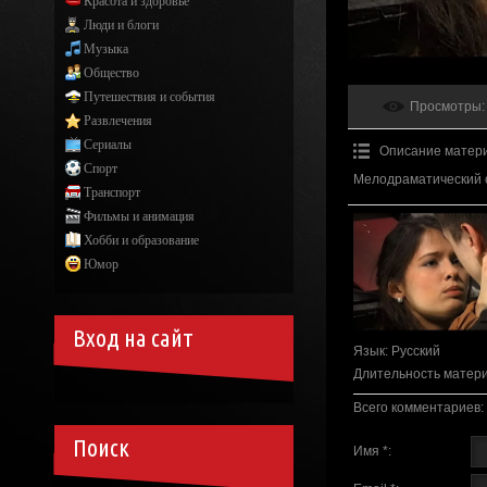
Красота и здоровье
Люди и блоги
Музыка
Общество
Путешествия и события
Просмотры
:
Развлечения
Сериалы
Описание матер
Спорт
Мелодраматический 
Транспорт
Фильмы и анимация
Хобби и образование
Юмор
Вход на сайт
Язык
: Русский
Длительность матер
Всего комментариев
:
Поиск
Имя *: