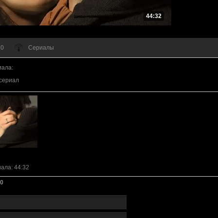
44:32
 0
Сериалы
иала
:
сериал
иала
: 44:32
0