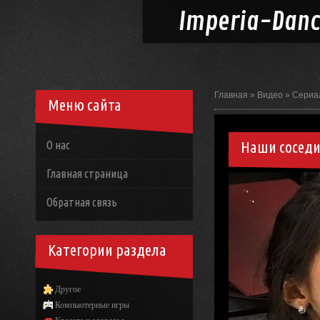
Imperia-
Dan
Главная
»
Видео
»
Сериа
Меню сайта
Наши соседи 
О нас
Главная страница
Обратная связь
Категории раздела
Другое
Компьютерные игры