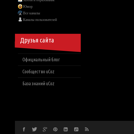
Хобби и образование
Юмор
Все каналы
Каналы пользователей
Друзья сайта
Официальный блог
Сообщество uCoz
База знаний uCoz