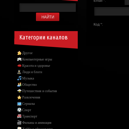
Email *:
Код *:
Категории каналов
Другое
Компьютерные игры
Красота и здоровье
Люди и блоги
Музыка
Общество
Путешествия и события
Развлечения
Сериалы
Спорт
Транспорт
Фильмы и анимация