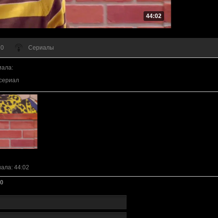
44:02
 0
Сериалы
иала
:
сериал
иала
: 44:02
0