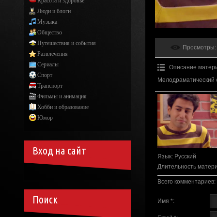
Красота и здоровье
Люди и блоги
Музыка
Общество
Путешествия и события
Просмотры
:
Развлечения
Сериалы
Описание матер
Спорт
Мелодраматический 
Транспорт
Фильмы и анимация
Хобби и образование
Юмор
Вход на сайт
Язык
: Русский
Длительность матер
Всего комментариев
:
Поиск
Имя *: