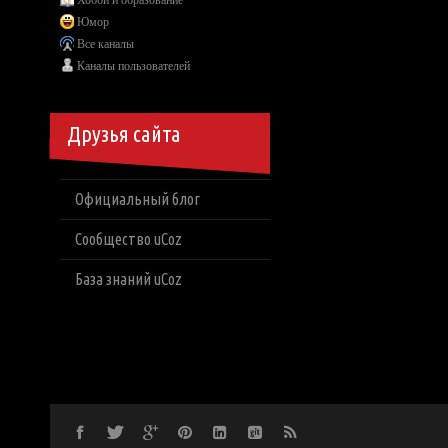
Хобби и образование
Юмор
Все каналы
Каналы пользователей
Друзья сайта
Официальный блог
Сообщество uCoz
База знаний uCoz