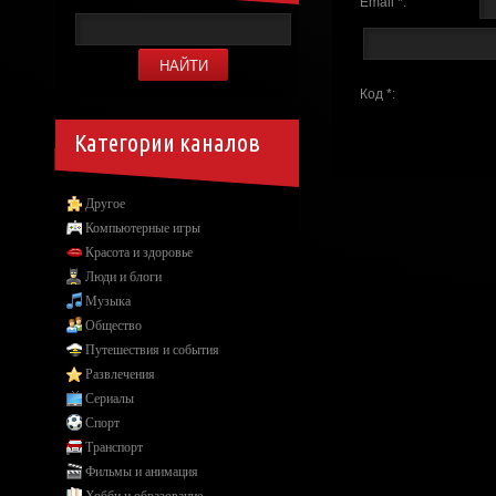
Email *:
Код *:
Категории каналов
Другое
Компьютерные игры
Красота и здоровье
Люди и блоги
Музыка
Общество
Путешествия и события
Развлечения
Сериалы
Спорт
Транспорт
Фильмы и анимация