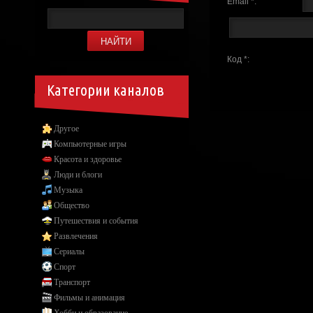
Email *:
Код *:
Категории каналов
Другое
Компьютерные игры
Красота и здоровье
Люди и блоги
Музыка
Общество
Путешествия и события
Развлечения
Сериалы
Спорт
Транспорт
Фильмы и анимация