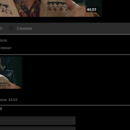
44:03
 0
Сериалы
иала
:
сериал
иала
: 44:03
0