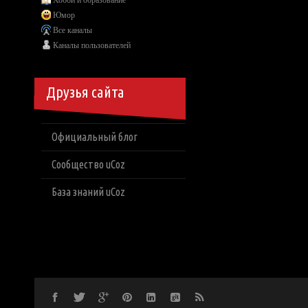
Хобби и образование
Юмор
Все каналы
Каналы пользователей
Друзья сайта
Официальный блог
Сообщество uCoz
База знаний uCoz