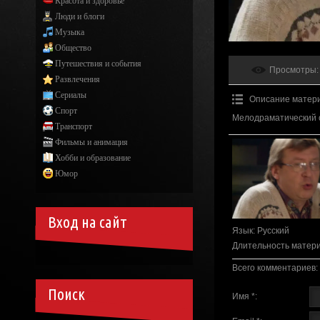
Красота и здоровье
Люди и блоги
Музыка
Общество
Путешествия и события
Просмотры
:
Развлечения
Сериалы
Описание матер
Спорт
Мелодраматический 
Транспорт
Фильмы и анимация
Хобби и образование
Юмор
Вход на сайт
Язык
: Русский
Длительность матер
Всего комментариев
:
Поиск
Имя *: