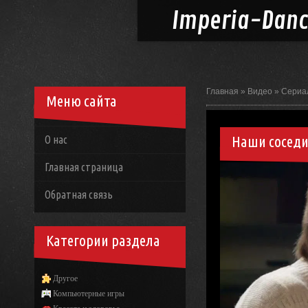
Imperia-
Dan
Главная
»
Видео
»
Сериа
Меню сайта
Наши соседи 
О нас
Главная страница
Обратная связь
Категории раздела
Другое
Компьютерные игры