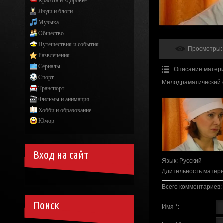
Красота и здоровье
Люди и блоги
Музыка
Общество
Путешествия и события
Просмотры
:
Развлечения
Сериалы
Описание матер
Спорт
Мелодраматический 
Транспорт
Фильмы и анимация
Хобби и образование
Юмор
Вход на сайт
Язык
: Русский
Длительность матер
Всего комментариев
:
Поиск
Имя *: