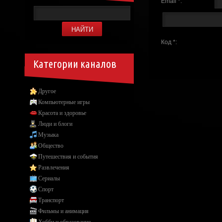
Email *:
Код *:
Категории каналов
Другое
Компьютерные игры
Красота и здоровье
Люди и блоги
Музыка
Общество
Путешествия и события
Развлечения
Сериалы
Спорт
Транспорт
Фильмы и анимация