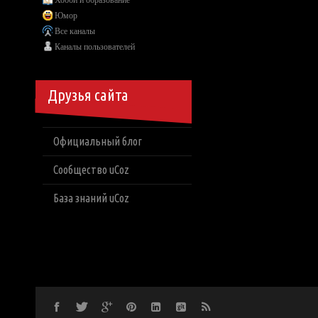
Хобби и образование
Юмор
Все каналы
Каналы пользователей
Друзья сайта
Официальный блог
Сообщество uCoz
База знаний uCoz