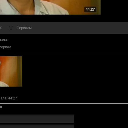
44:27
 0
Сериалы
иала
:
сериал
иала
: 44:27
0