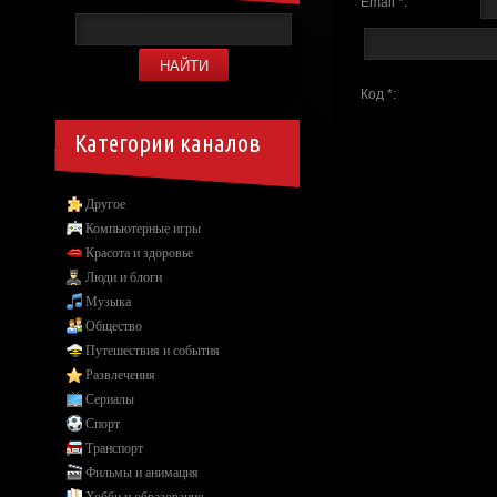
Email *:
Код *:
Категории каналов
Другое
Компьютерные игры
Красота и здоровье
Люди и блоги
Музыка
Общество
Путешествия и события
Развлечения
Сериалы
Спорт
Транспорт
Фильмы и анимация