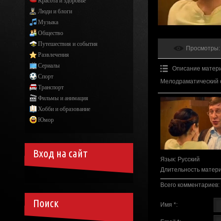
Красота и здоровье
Люди и блоги
Музыка
Общество
Путешествия и события
Просмотры
:
Развлечения
Сериалы
Описание матер
Спорт
Мелодраматический 
Транспорт
Фильмы и анимация
Хобби и образование
Юмор
Вход на сайт
Язык
: Русский
Длительность матер
Всего комментариев
:
Поиск
Имя *: