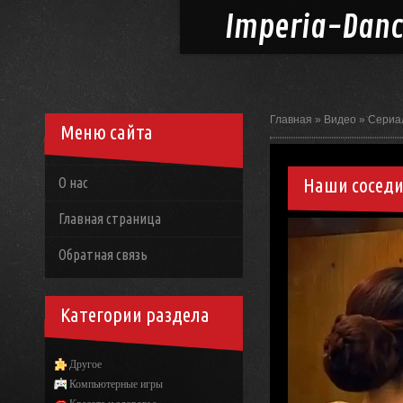
Imperia-
Dan
Главная
»
Видео
»
Сериа
Меню сайта
Наши соседи 
О нас
Главная страница
Обратная связь
Категории раздела
Другое
Компьютерные игры