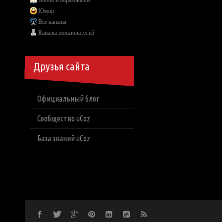
Хобби и образование
Юмор
Все каналы
Каналы пользователей
Друзья сайта
Официальный блог
Сообщество uCoz
База знаний uCoz