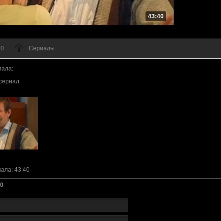
43:40
 0
Сериалы
иала
:
сериал
иала
: 43:40
0