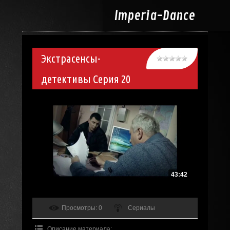
Imperia-
Dance
Экстрасенсы-
детективы Серия 20
43:42
Просмотры
: 0
Сериалы
Описание материала
: