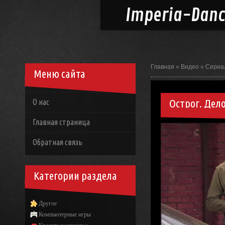
Imperia-
Dan
Главная
»
Видео
»
Сериа
Меню сайта
Острог. Дел
О нас
Главная страница
Обратная связь
Категории раздела
Другое
Компьютерные игры