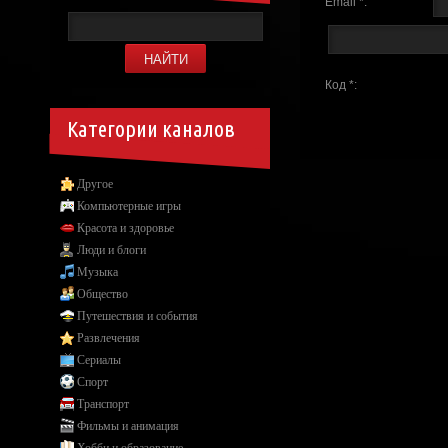
Email *:
Код *:
Категории каналов
Другое
Компьютерные игры
Красота и здоровье
Люди и блоги
Музыка
Общество
Путешествия и события
Развлечения
Сериалы
Спорт
Транспорт
Фильмы и анимация