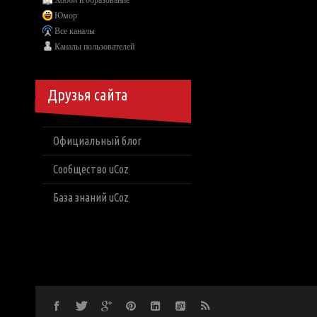
Хобби и образование
Юмор
Все каналы
Каналы пользователей
Друзья сайта
Официальный блог
Сообщество uCoz
База знаний uCoz