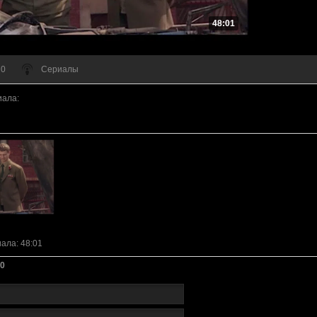
48:01
 0
Сериалы
иала
:
иала
: 48:01
0