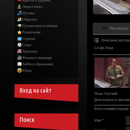
Красота и здоровье
Люди и блоги
Музыка
Общество
Путешествия и события
Просмотры
:
Развлечения
Сериалы
Описание матер
Спорт
Си Ди Лэнд
Транспорт
Фильмы и анимация
Хобби и образование
Юмор
Вход на сайт
Язык
: Русский
Длительность матер
Всего комментариев
:
Поиск
Имя *: