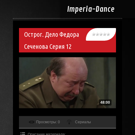
Imperia-
Dance
Острог. Дело Федора
Сеченова Серия 12
48:00
Просмотры
: 0
Сериалы
Описание материала
: