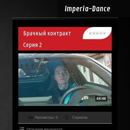
Imperia-
Dance
Брачный контракт
Серия 2
64:46
Просмотры
: 0
Сериалы
Описание материала
: