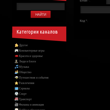
Email *:
Код *:
Категории каналов
Другое
Компьютерные игры
Красота и здоровье
Люди и блоги
Музыка
Общество
Путешествия и события
Развлечения
Сериалы
Спорт
Транспорт
Фильмы и анимация