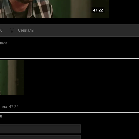
47:22
 0
Сериалы
иала
:
иала
: 47:22
0