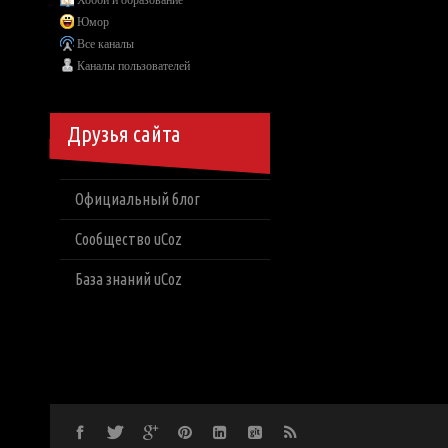
Хобби и образование
Юмор
Все каналы
Каналы пользователей
Друзья сайта
Официальный блог
Сообщество uCoz
База знаний uCoz