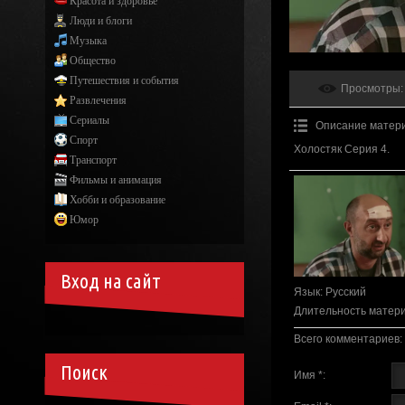
Красота и здоровье
Люди и блоги
Музыка
Общество
Путешествия и события
Просмотры
:
Развлечения
Сериалы
Описание матер
Спорт
Холостяк Серия 4.
Транспорт
Фильмы и анимация
Хобби и образование
Юмор
Вход на сайт
Язык
: Русский
Длительность матер
Всего комментариев
:
Поиск
Имя *: