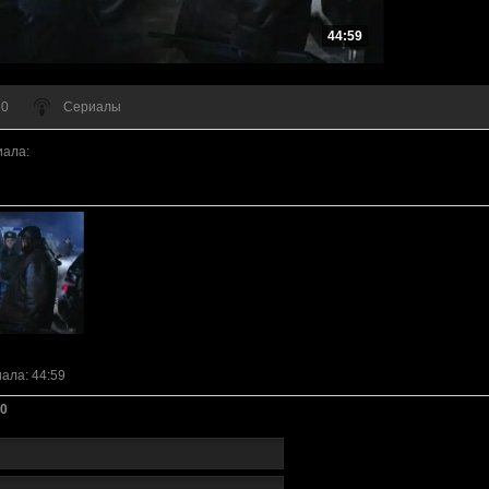
44:59
 0
Сериалы
иала
:
иала
: 44:59
0