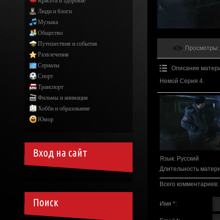
Красота и здоровье
Люди и блоги
Музыка
Общество
Путешествия и события
Просмотры
:
Развлечения
Сериалы
Описание матер
Спорт
Немой Серия 4.
Транспорт
Фильмы и анимация
Хобби и образование
Юмор
Вход на сайт
Язык
: Русский
Длительность матер
Всего комментариев
:
Поиск
Имя *: