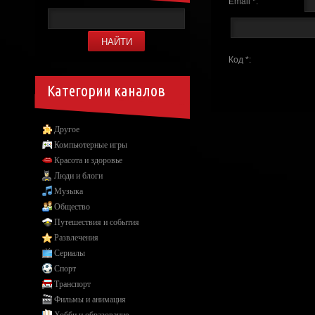
Email *:
Код *:
Категории каналов
Другое
Компьютерные игры
Красота и здоровье
Люди и блоги
Музыка
Общество
Путешествия и события
Развлечения
Сериалы
Спорт
Транспорт
Фильмы и анимация