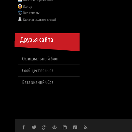
Хобби и образование
Юмор
Все каналы
Каналы пользователей
Друзья сайта
Официальный блог
Сообщество uCoz
База знаний uCoz