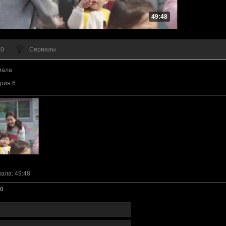
49:48
 0
Сериалы
иала
:
рия 6
иала
: 49:48
0