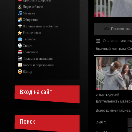
Красота и здоровье
Люди и блоги
Музыка
Общество
Путешествия и события
Просмотры
:
Развлечения
Сериалы
Описание матер
Спорт
Брачный контракт Се
Транспорт
Фильмы и анимация
Хобби и образование
Юмор
Вход на сайт
Язык
: Русский
Длительность матер
Всего комментариев
:
Поиск
Имя *: