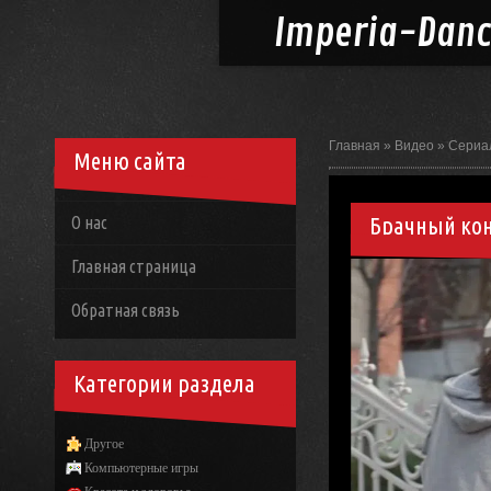
Imperia-
Dan
Главная
»
Видео
»
Сериа
Меню сайта
Брачный кон
О нас
Главная страница
Обратная связь
Категории раздела
Другое
Компьютерные игры