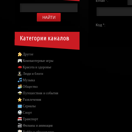
Email *:
Код *:
Категории каналов
Другое
Компьютерные игры
Красота и здоровье
Люди и блоги
Музыка
Общество
Путешествия и события
Развлечения
Сериалы
Спорт
Транспорт
Фильмы и анимация