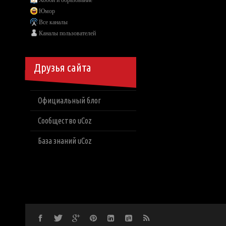
Хобби и образование
Юмор
Все каналы
Каналы пользователей
Друзья сайта
Официальный блог
Сообщество uCoz
База знаний uCoz