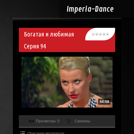
Imperia-
Dance
Богатая и любимая
Серия 94
44:08
Просмотры
: 0
Сериалы
Описание материала
: