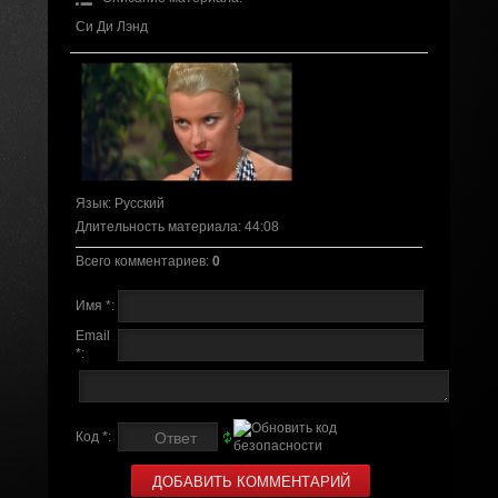
Си Ди Лэнд
Язык
: Русский
Длительность материала
: 44:08
Всего комментариев
:
0
Имя *:
Email
*:
Код *: