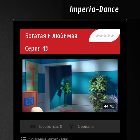
Imperia-
Dance
Богатая и любимая
Серия 43
44:41
Просмотры
: 0
Сериалы
Описание материала
: