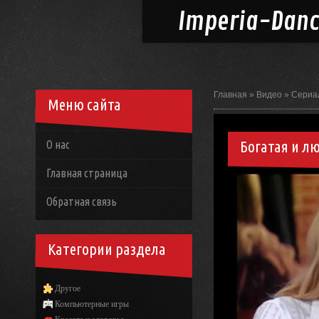
Imperia-
Dan
Главная
»
Видео
»
Сериа
Меню сайта
Богатая и л
О нас
Главная страница
Обратная связь
Категории раздела
Другое
Компьютерные игры