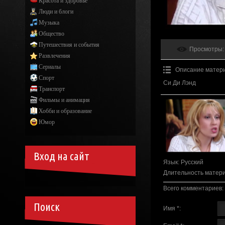
Красота и здоровье
Люди и блоги
Музыка
Общество
Путешествия и события
Просмотры
:
Развлечения
Сериалы
Описание матер
Спорт
Си Ди Лэнд
Транспорт
Фильмы и анимация
Хобби и образование
Юмор
Вход на сайт
Язык
: Русский
Длительность матер
Всего комментариев
:
Поиск
Имя *: