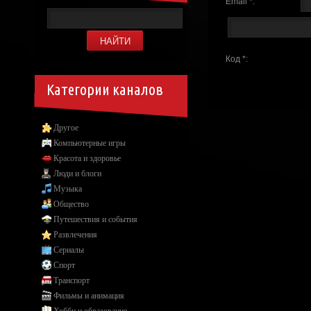
Email *:
Код *:
Категории каналов
Другое
Компьютерные игры
Красота и здоровье
Люди и блоги
Музыка
Общество
Путешествия и события
Развлечения
Сериалы
Спорт
Транспорт
Фильмы и анимация