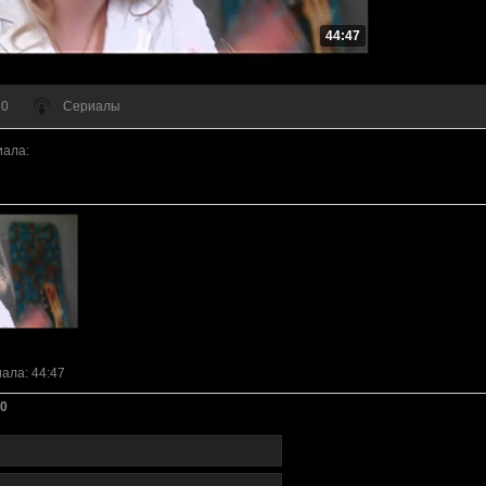
44:47
 0
Сериалы
иала
:
иала
: 44:47
0