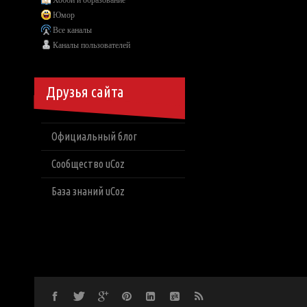
Хобби и образование
Юмор
Все каналы
Каналы пользователей
Друзья сайта
Официальный блог
Сообщество uCoz
База знаний uCoz