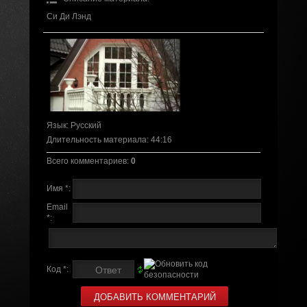
Си Ди Лэнд
Язык
: Русский
Длительность материала
: 44:16
Всего комментариев
:
0
Имя *:
Email
*:
Код *: