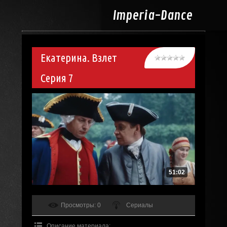
Imperia-
Dance
Екатерина. Взлет
Серия 7
51:02
Просмотры
: 0
Сериалы
Описание материала
: