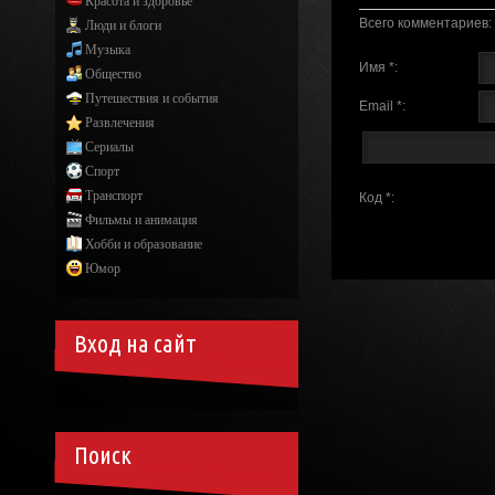
Красота и здоровье
Всего комментариев
:
Люди и блоги
Музыка
Имя *:
Общество
Путешествия и события
Email *:
Развлечения
Сериалы
Спорт
Транспорт
Код *:
Фильмы и анимация
Хобби и образование
Юмор
Вход на сайт
Поиск