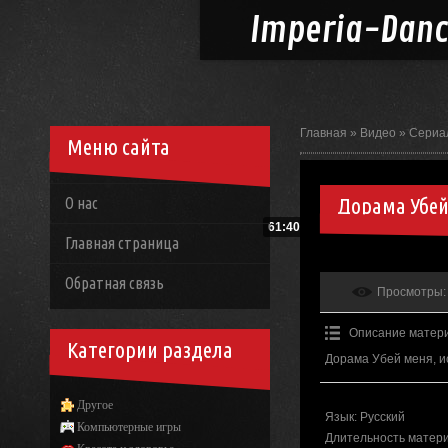
Imperia-
Dan
Главная
»
Видео
»
Сериа
Меню сайта
Дорама Убей
О нас
61:40
Главная страница
Обратная связь
Просмотры
:
Описание матер
Категории раздела
Дорама Убей меня, и
Другое
Язык
: Русский
Компьютерные игры
Длительность матер