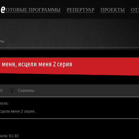
ce
ГОТОВЫЕ ПРОГРАММЫ
РЕПЕРТУАР
ПРОЕКТЫ
ОТ
лы
 меня, исцели меня 2 серия
 0
Сериалы
иала
:
сцели меня 2 серия.
иала
: 61:40