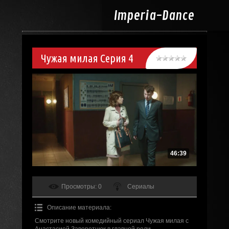
Imperia-
Dance
Чужая милая Серия 4
46:39
Просмотры
: 0
Сериалы
Описание материала
:
Смотрите новый комедийный сериал Чужая милая с