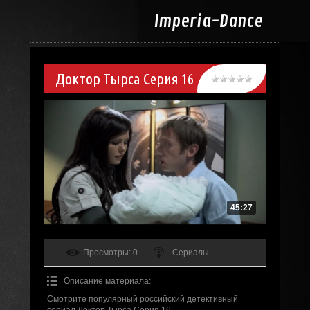
Imperia-
Dance
Доктор Тырса Серия 16
45:27
Просмотры
: 0
Сериалы
Описание материала
:
Смотрите популярный российский детективный