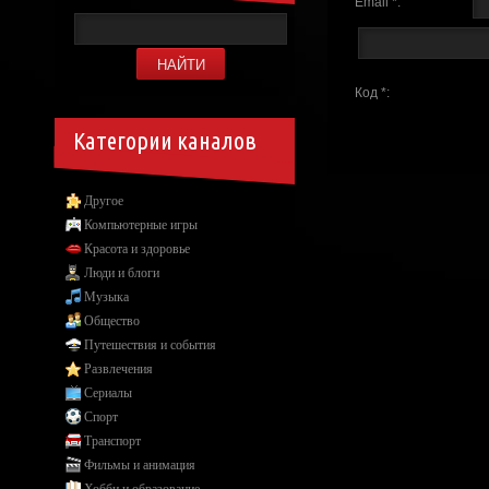
Email *:
Код *:
Категории каналов
Другое
Компьютерные игры
Красота и здоровье
Люди и блоги
Музыка
Общество
Путешествия и события
Развлечения
Сериалы
Спорт
Транспорт
Фильмы и анимация