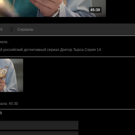
45:30
 0
Сериалы
иала
:
 российский детективный сериал Доктор Тырса Серия 14.
иала
: 45:30
0