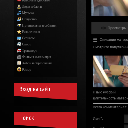
Красота и здоровье
Люди и блоги
Музыка
Общество
Путешествия и события
Просмотры
:
Развлечения
Сериалы
Описание матер
Спорт
Смотрите популярный
Транспорт
Фильмы и анимация
Хобби и образование
Юмор
Вход на сайт
Язык
: Русский
Длительность матер
Всего комментариев
:
Поиск
Имя *: