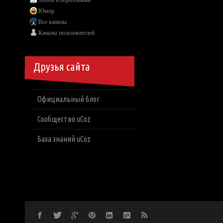
Хобби и образование
Юмор
Все каналы
Каналы пользователей
Друзья сайта
Официальный блог
Сообщество uCoz
База знаний uCoz