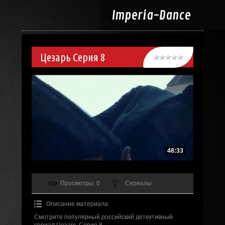
Imperia-
Dance
Цезарь Серия 8
48:33
Просмотры
: 0
Сериалы
Описание материала
:
Смотрите популярный российский детективный