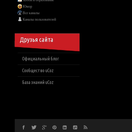
Хобби и образование
Юмор
Все каналы
Каналы пользователей
Друзья сайта
Официальный блог
Сообщество uCoz
База знаний uCoz