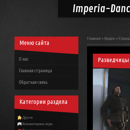
Imperia-
Dan
Главная
»
Видео
»
Сериа
Меню сайта
Разведчицы 
О нас
Главная страница
Обратная связь
Категории раздела
Другое
Компьютерные игры