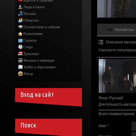
Красота и здоровье
Люди и блоги
Музыка
Общество
Путешествия и события
Просмотры
:
Развлечения
Сериалы
Описание матер
Спорт
Смотрите популярный
Транспорт
Фильмы и анимация
Хобби и образование
Юмор
Вход на сайт
Язык
: Русский
Длительность матер
Всего комментариев
:
Поиск
Имя *: