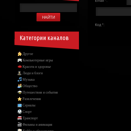
Email *:
Код *:
Категории каналов
Другое
Компьютерные игры
Красота и здоровье
Люди и блоги
Музыка
Общество
Путешествия и события
Развлечения
Сериалы
Спорт
Транспорт
Фильмы и анимация