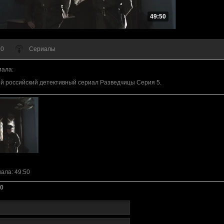
49:50
 0
Сериалы
иала
:
 российский детективный сериал Разведчицы Серия 5.
иала
: 49:50
0