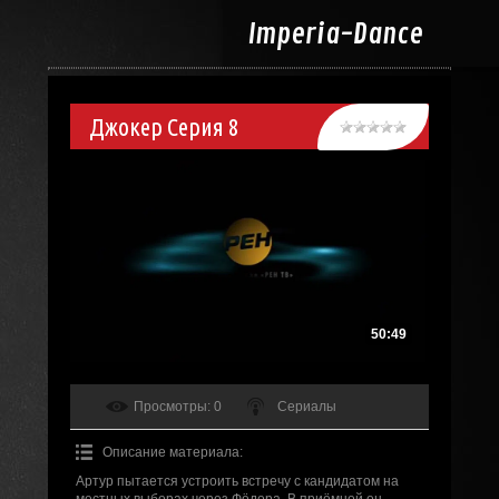
Imperia-
Dance
Джокер Серия 8
50:49
Просмотры
: 0
Сериалы
Описание материала
:
Артур пытается устроить встречу с кандидатом на