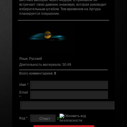
местных выборах через Фёдора. В приёмной он
встречает свою давнюю знакомую, которая руководит
избирательным штабом. Тем временем на Артура
планируется покушение.
Язык
: Русский
Длительность материала
: 50:49
Всего комментариев
:
0
Имя *:
Email
*:
Код *: