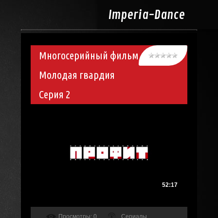
Imperia-
Dance
Многосерийный фильм
Молодая гвардия
Серия 2
52:17
Просмотры
: 0
Сериалы