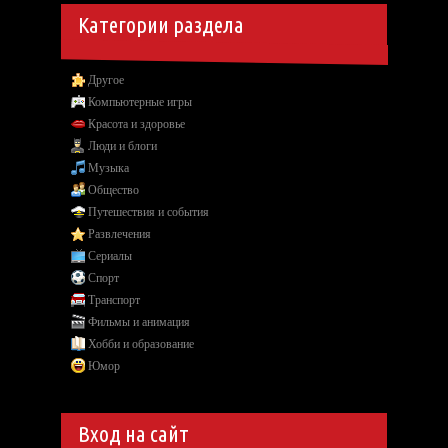
Категории раздела
Другое
Компьютерные игры
Красота и здоровье
Люди и блоги
Музыка
Общество
Путешествия и события
Развлечения
Сериалы
Спорт
Транспорт
Фильмы и анимация
Хобби и образование
Юмор
Вход на сайт