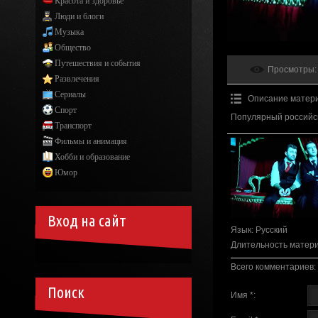
Красота и здоровье
Люди и блоги
Музыка
Общество
Путешествия и события
Просмотры
:
Развлечения
Сериалы
Описание матер
Спорт
Популярный российск
Транспорт
Фильмы и анимация
Хобби и образование
Юмор
Вход на сайт
Язык
: Русский
Длительность матер
Всего комментариев
:
Поиск
Имя *: