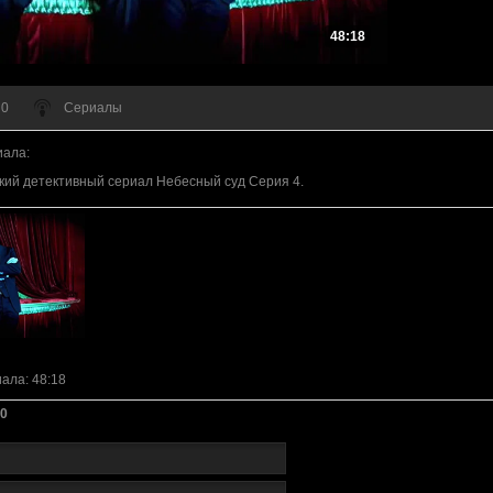
48:18
 0
Сериалы
иала
:
ий детективный сериал Небесный суд Серия 4.
иала
: 48:18
0