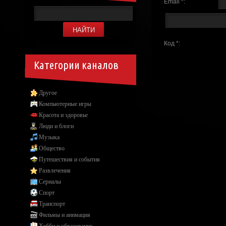
Email *:
Код *:
Категории каналов
Другое
Компьютерные игры
Красота и здоровье
Люди и блоги
Музыка
Общество
Путешествия и события
Развлечения
Сериалы
Спорт
Транспорт
Фильмы и анимация