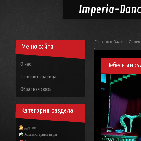
Imperia-
Dan
Главная
»
Видео
»
Сериа
Меню сайта
Небесный су
О нас
Главная страница
Обратная связь
Категории раздела
Другое
Компьютерные игры