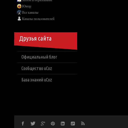
Хобби и образование
Юмор
Все каналы
Каналы пользователей
Друзья сайта
Официальный блог
Сообщество uCoz
База знаний uCoz