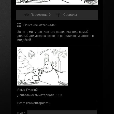
Просмотры
: 0
Сериалы
Описание материала
:
За пять минут до главного праздника года самый
добрый дедушка на свете не поделил шампанское с
индейкой.
Язык
: Русский
Длительность материала
: 1:63
Всего комментариев
:
0
Имя *: