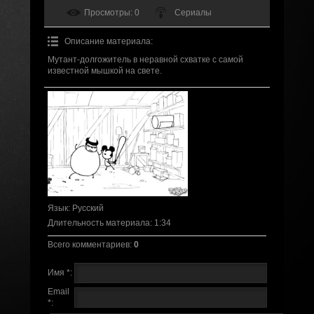
Просмотры
: 0
Сериалы
Описание материала
:
Мутант-долгожитель в неравной схватке с самой
известной мышкой на свете.
Язык
: Русский
Длительность материала
: 1:34
Всего комментариев
:
0
Имя *:
Email
*: