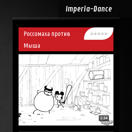
Imperia-
Dance
Россомаха против
Мыша
1:34