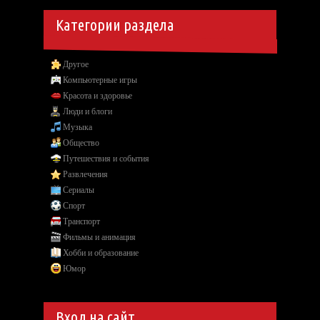
Категории раздела
Другое
Компьютерные игры
Красота и здоровье
Люди и блоги
Музыка
Общество
Путешествия и события
Развлечения
Сериалы
Спорт
Транспорт
Фильмы и анимация
Хобби и образование
Юмор
Вход на сайт