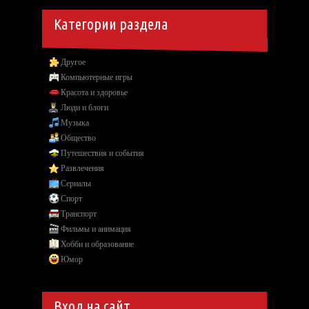
Категории раздела
Другое
Компьютерные игры
Красота и здоровье
Люди и блоги
Музыка
Общество
Путешествия и события
Развлечения
Сериалы
Спорт
Транспорт
Фильмы и анимация
Хобби и образование
Юмор
Вход на сайт