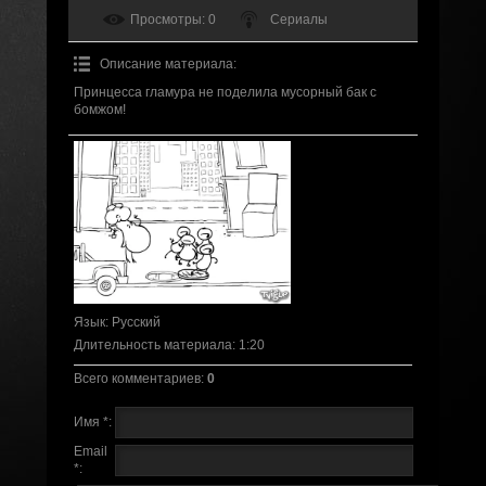
Просмотры
: 0
Сериалы
Описание материала
:
Принцесса гламура не поделила мусорный бак с
бомжом!
Язык
: Русский
Длительность материала
: 1:20
Всего комментариев
:
0
Имя *:
Email
*: