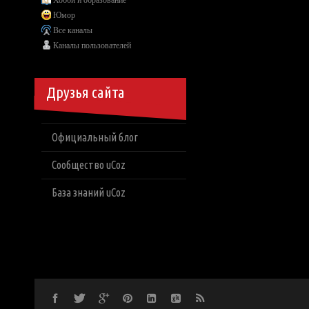
Хобби и образование
Юмор
Все каналы
Каналы пользователей
Друзья сайта
Официальный блог
Сообщество uCoz
База знаний uCoz