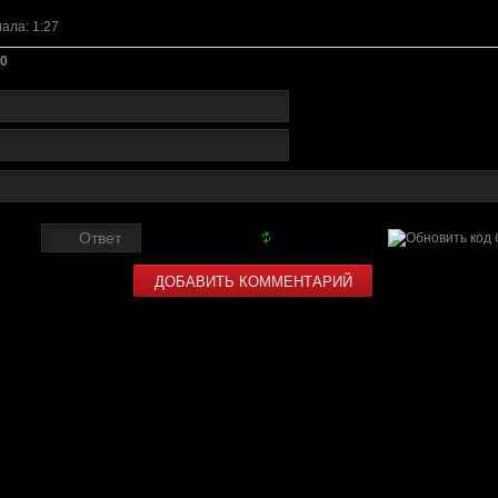
иала
: 1:27
0