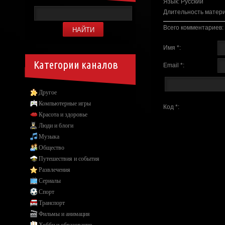
Язык
: Русский
Длительность матер
Всего комментариев
:
Имя *:
Категории каналов
Email *:
Другое
Компьютерные игры
Код *:
Красота и здоровье
Люди и блоги
Музыка
Общество
Путешествия и события
Развлечения
Сериалы
Спорт
Транспорт
Фильмы и анимация