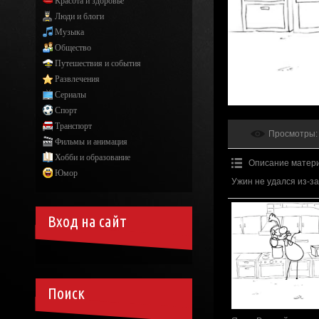
Красота и здоровье
Люди и блоги
Музыка
Общество
Путешествия и события
Развлечения
Сериалы
Спорт
Транспорт
Просмотры
:
Фильмы и анимация
Хобби и образование
Описание матер
Юмор
Ужин не удался из-з
Вход на сайт
Поиск