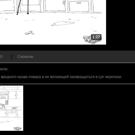
1:27
 0
Сериалы
иала
:
а вредного нрава повара и не желающей превращаться в суп черепахи.