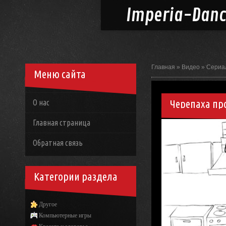
Imperia-
Dan
Главная
»
Видео
»
Сериа
Меню сайта
Черепаха пр
О нас
Главная страница
Обратная связь
Категории раздела
Другое
Компьютерные игры