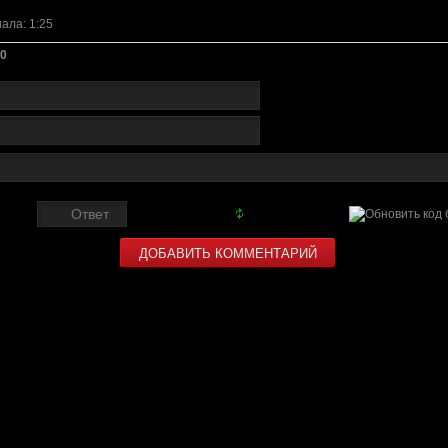
иала
: 1:25
0