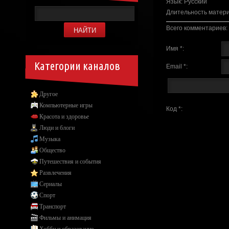
Язык
: Русский
Длительность матер
Всего комментариев
:
Имя *:
Категории каналов
Email *:
Другое
Компьютерные игры
Код *:
Красота и здоровье
Люди и блоги
Музыка
Общество
Путешествия и события
Развлечения
Сериалы
Спорт
Транспорт
Фильмы и анимация