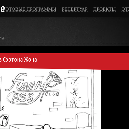
ce
ГОТОВЫЕ ПРОГРАММЫ
РЕПЕРТУАР
ПРОЕКТЫ
ОТ
лы
в Сэртона Жона