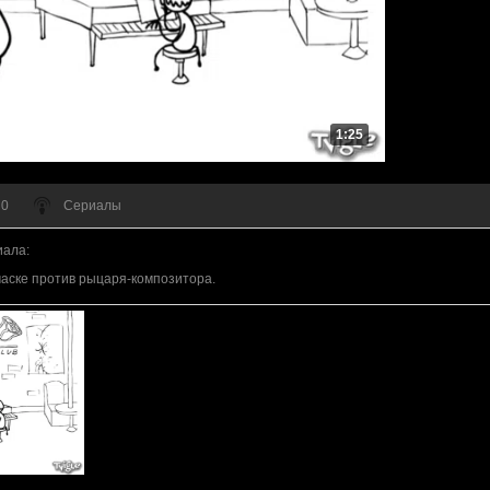
1:25
 0
Сериалы
иала
:
маске против рыцаря-композитора.