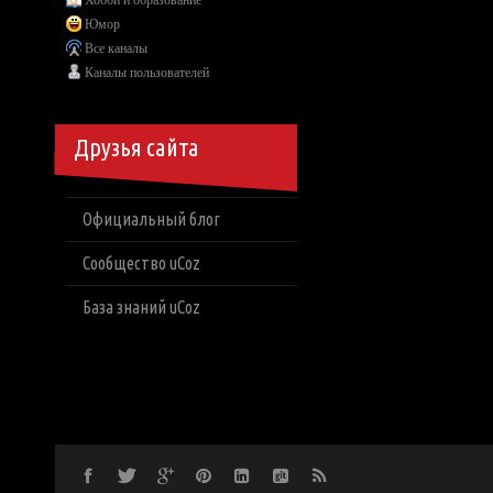
Хобби и образование
Юмор
Все каналы
Каналы пользователей
Друзья сайта
Официальный блог
Сообщество uCoz
База знаний uCoz