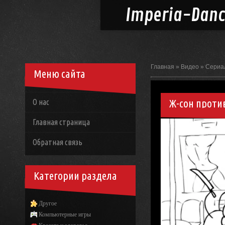
Imperia-
Dan
Главная
»
Видео
»
Сериа
Меню сайта
Ж-сон проти
О нас
Главная страница
Обратная связь
Категории раздела
Другое
Компьютерные игры