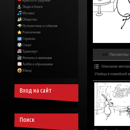
Красота и здоровье
Люди и блоги
Музыка
Общество
Путешествия и события
Развлечения
Сериалы
Спорт
Транспорт
Просмотры
:
Фильмы и анимация
Хобби и образование
Описание матер
Юмор
Убийца в хоккейной 
Вход на сайт
Поиск