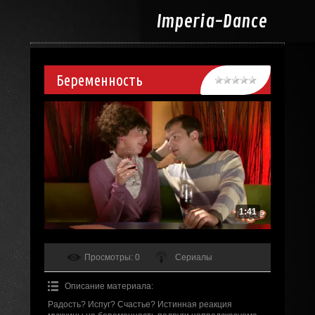
Imperia-
Dance
Беременность
1:41
Просмотры
: 0
Сериалы
Описание материала
:
Радость? Испуг? Счастье? Истинная реакция