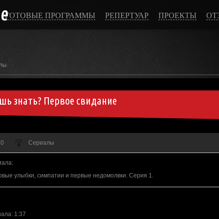
ce
ГОТОВЫЕ ПРОГРАММЫ
РЕПЕРТУАР
ПРОЕКТЫ
ОТ
лы
шь знать? Первое свидание
 0
Сериалы
иала
:
рвые улыбки, симпатии и первые недомолвки. Серия 1.
иала
: 1:37