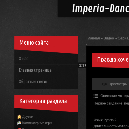
Imperia-
Dan
Главная
»
Видео
»
Сериа
Меню сайта
Правда хоче
О нас
1:37
Главная страница
Обратная связь
Просмотры
:
Описание матер
Категории раздела
Первое свидание, пе
Другое
Язык
: Русский
Компьютерные игры
Длительность матер