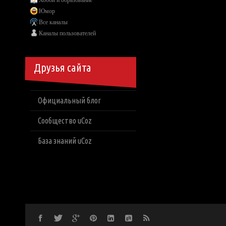
Хобби и образование
Юмор
Все каналы
Каналы пользователей
Друзья сайта
Официальный блог
Сообщество uCoz
База знаний uCoz