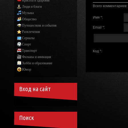
Красота и здоровье
Всего комментариев
:
Люди и блоги
Музыка
Имя *:
Общество
Путешествия и события
Email *:
Развлечения
Сериалы
Спорт
Транспорт
Код *:
Фильмы и анимация
Хобби и образование
Юмор
Вход на сайт
Поиск