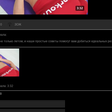
3:32
 0
ЗОЖ
иала
:
не только летом, и наши простые советы помогут вам добиться идеальных ре
иала
: 3:32
0