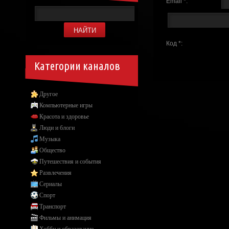
Email *:
Код *:
Категории каналов
Другое
Компьютерные игры
Красота и здоровье
Люди и блоги
Музыка
Общество
Путешествия и события
Развлечения
Сериалы
Спорт
Транспорт
Фильмы и анимация