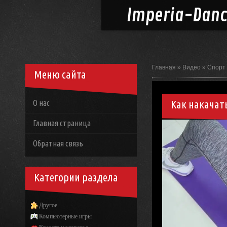
Imperia-
Dan
Главная
»
Видео
»
Спорт
Меню сайта
Как накачат
О нас
Главная страница
Обратная связь
Категории раздела
Другое
Компьютерные игры