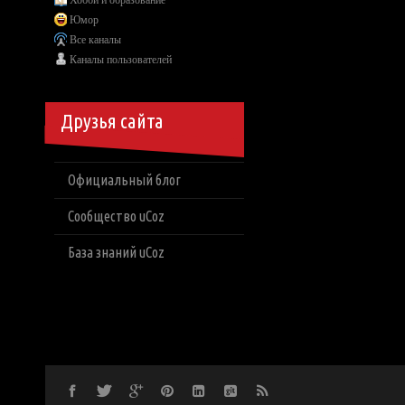
Хобби и образование
Юмор
Все каналы
Каналы пользователей
Друзья сайта
Официальный блог
Сообщество uCoz
База знаний uCoz