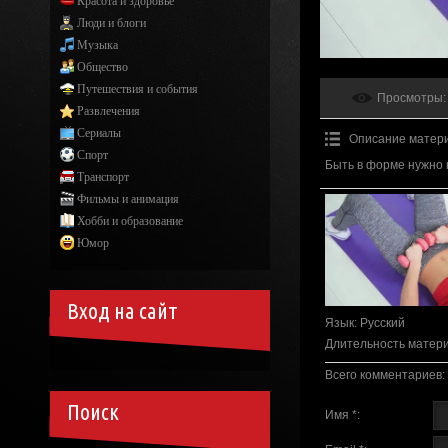
Красота и здоровье
Люди и блоги
Музыка
Общество
Путешествия и события
Просмотры
:
Развлечения
Сериалы
Описание матер
Спорт
Быть в форме нужно 
Транспорт
Фильмы и анимация
Хобби и образование
Юмор
Вход на сайт
Язык
: Русский
Длительность матер
Всего комментариев
:
Поиск
Имя *: