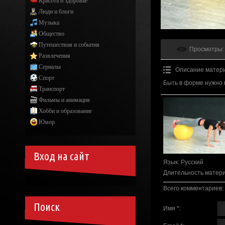
Красота и здоровье
Люди и блоги
Музыка
Общество
Путешествия и события
Просмотры
:
Развлечения
Сериалы
Описание матер
Спорт
Быть в форме нужно 
Транспорт
Фильмы и анимация
Хобби и образование
Юмор
Вход на сайт
Язык
: Русский
Длительность матер
Всего комментариев
:
Поиск
Имя *: