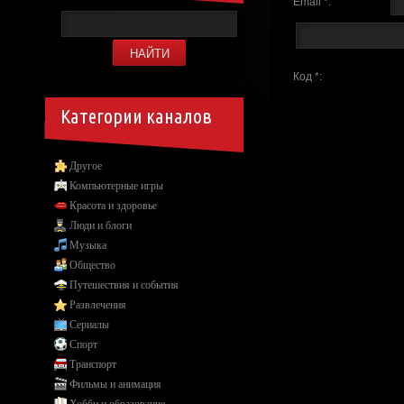
Email *:
Код *:
Категории каналов
Другое
Компьютерные игры
Красота и здоровье
Люди и блоги
Музыка
Общество
Путешествия и события
Развлечения
Сериалы
Спорт
Транспорт
Фильмы и анимация