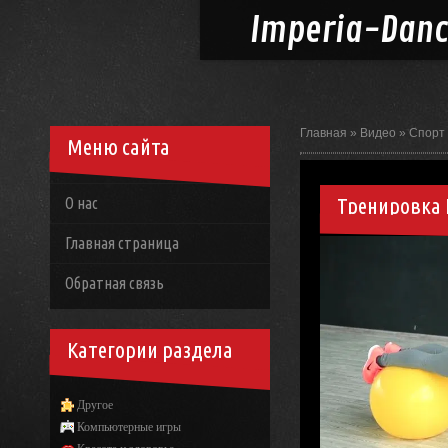
Imperia-
Dan
Главная
»
Видео
»
Спорт
Меню сайта
Тренировка 
О нас
Главная страница
Обратная связь
Категории раздела
Другое
Компьютерные игры