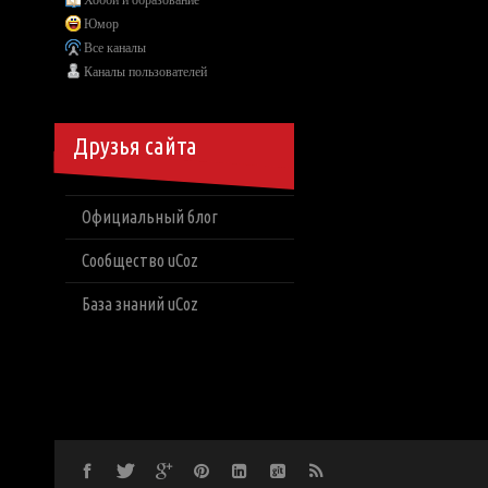
Хобби и образование
Юмор
Все каналы
Каналы пользователей
Друзья сайта
Официальный блог
Сообщество uCoz
База знаний uCoz