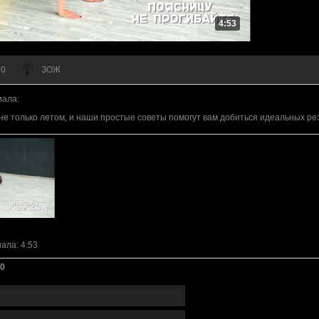
4:53
 0
ЗОЖ
иала
:
не только летом, и наши простые советы помогут вам добиться идеальных ре
иала
: 4:53
0