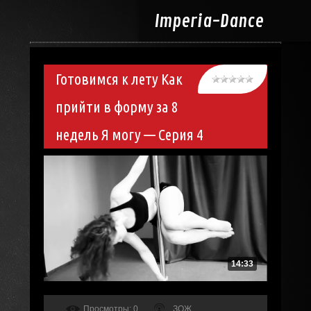
Imperia-
Dance
Готовимся к лету Как
прийти в форму за 8
недель Я могу — Серия 4
14:33
Просмотры
: 0
ЗОЖ