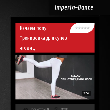
Imperia-
Dance
Качаем попу
Тренировка для супер
ягодиц
2:57
Просмотры
: 0
ЗОЖ