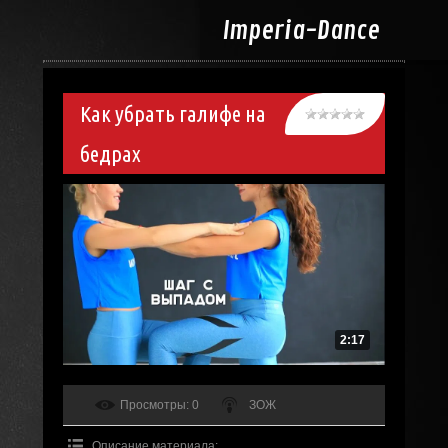
Imperia-
Dance
Как убрать галифе на
бедрах
2:17
Просмотры
: 0
ЗОЖ
Описание материала
: