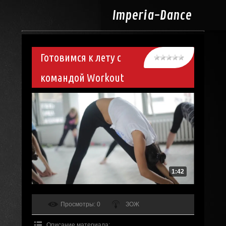
Imperia-
Dance
Готовимся к лету с
командой Workout
1:42
Просмотры
: 0
ЗОЖ
Описание материала
: