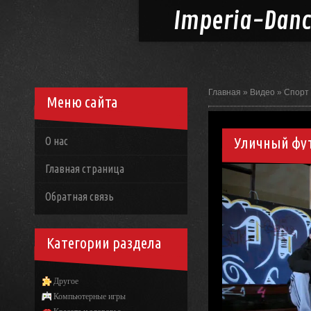
Imperia-
Dan
Главная
»
Видео
»
Спорт
Меню сайта
Уличный фу
О нас
Главная страница
Обратная связь
Категории раздела
Другое
Компьютерные игры