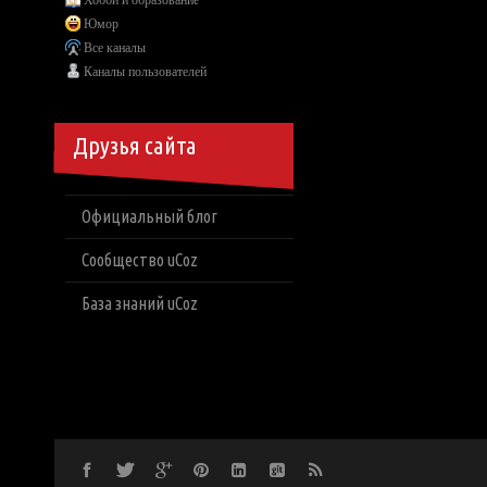
Хобби и образование
Юмор
Все каналы
Каналы пользователей
Друзья сайта
Официальный блог
Сообщество uCoz
База знаний uCoz