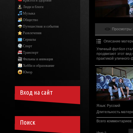
Красота и здоровье
Люди и блоги
Музыка
Общество
Путешествия и события
Просмотры
:
Развлечения
Сериалы
Описание матер
Спорт
Уличный футбол стал
Транспорт
продвигают этот вид 
практикой уличного 
Фильмы и анимация
Хобби и образование
Юмор
Вход на сайт
Язык
: Русский
Длительность матер
Поиск
Всего комментариев
:
Имя *: