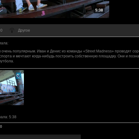
5:38
 0
Другое
иала
:
 очень популярным. Иван и Денис из команды «Street Madness» проводят со
спорта и мечтают когда-нибудь построить собственную площадку. Они и позна
футбола.
иала
: 5:38
0