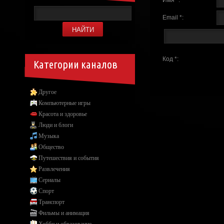
Email *:
Код *:
Категории каналов
Другое
Компьютерные игры
Красота и здоровье
Люди и блоги
Музыка
Общество
Путешествия и события
Развлечения
Сериалы
Спорт
Транспорт
Фильмы и анимация