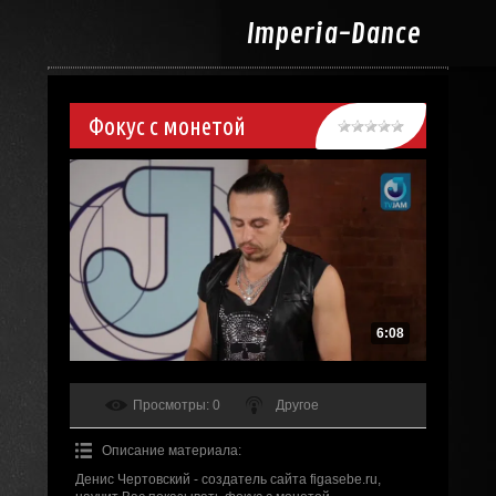
Imperia-
Dance
Фокус с монетой
6:08
Просмотры
: 0
Другое
Описание материала
:
Денис Чертовский - создатель сайта figasebe.ru,