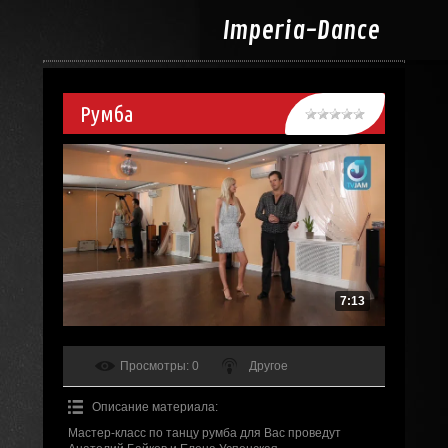
Imperia-
Dance
Румба
7:13
Просмотры
: 0
Другое
Описание материала
:
Мастер-класс по танцу румба для Вас проведут