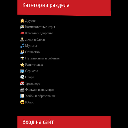
Категории раздела
Другое
Компьютерные игры
Красота и здоровье
Люди и блоги
Музыка
Общество
Путешествия и события
Развлечения
Сериалы
Спорт
Транспорт
Фильмы и анимация
Хобби и образование
Юмор
Вход на сайт