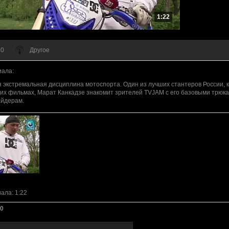
1:22
 0
Другое
иала
:
я экстремальная дисциплина мотоспорта. Один из лучших стантеров России, к
их фильмах, Марат Канкадзе знакомит зрителей TVJAM с его базовыми трюка
йдерам.
иала
: 1:22
0