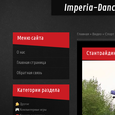
Imperia-
Dan
Главная
»
Видео
»
Спорт
Меню сайта
Стантрайдин
О нас
Главная страница
Обратная связь
Категории раздела
Другое
Компьютерные игры