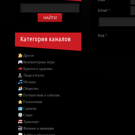
Email *:
Код *:
Категории каналов
Другое
Компьютерные игры
Красота и здоровье
Люди и блоги
Музыка
Общество
Путешествия и события
Развлечения
Сериалы
Спорт
Транспорт
Фильмы и анимация