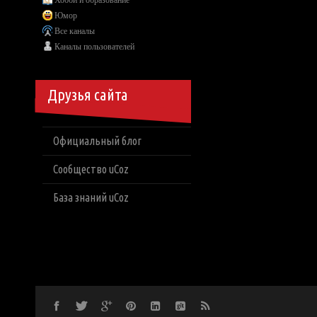
Хобби и образование
Юмор
Все каналы
Каналы пользователей
Друзья сайта
Официальный блог
Сообщество uCoz
База знаний uCoz