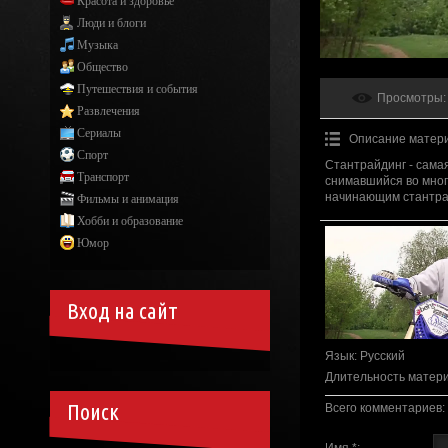
Красота и здоровье
Люди и блоги
Музыка
Общество
Путешествия и события
Просмотры
:
Развлечения
Сериалы
Описание матер
Спорт
Стантрайдинг - сама
Транспорт
снимавшийся во мног
начинающим стантра
Фильмы и анимация
Хобби и образование
Юмор
Вход на сайт
Язык
: Русский
Длительность матер
Поиск
Всего комментариев
:
Имя *: