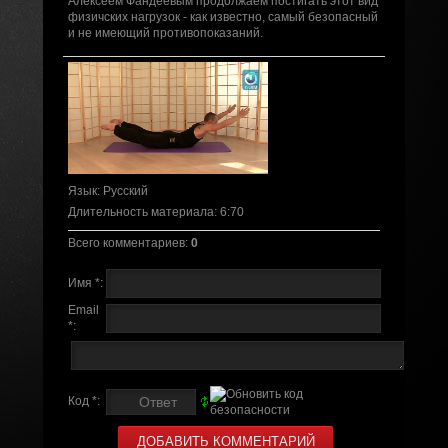
Алексеем Фандеевым продолжаем постигать этот вид
физичских нагрузок - как известно, самый безопасный
и не имеющий противопоказаний.
Язык
: Русский
Длительность материала
: 6:70
Всего комментариев
:
0
Имя *:
Email
*:
Код *: