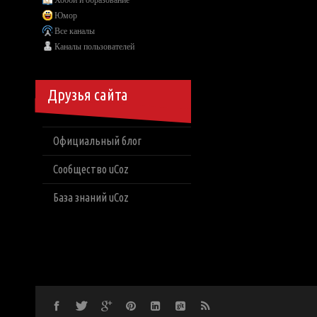
Хобби и образование
Юмор
Все каналы
Каналы пользователей
Друзья сайта
Официальный блог
Сообщество uCoz
База знаний uCoz