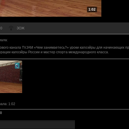
1:02
 0
ЗОЖ
иала
:
ового канала TVJAM «Чем занимаетесь?» уроки капоэйры для начинающих пр
рации капоэйры России и мастер спорта международного класса.
иала
: 1:02
0