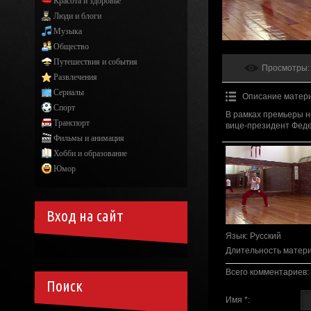
Красота и здоровье
Люди и блоги
Музыка
Общество
Путешествия и события
Просмотры
:
Развлечения
Сериалы
Описание матер
Спорт
В рамках премьеры н
Транспорт
вице-президент Феде
Фильмы и анимация
Хобби и образование
Юмор
Вход на сайт
Язык
: Русский
Длительность матер
Всего комментариев
:
Поиск
Имя *: