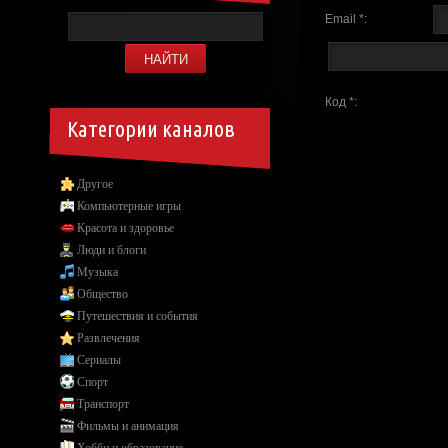
Email *:
Код *:
Категории каналов
Другое
Компьютерные игры
Красота и здоровье
Люди и блоги
Музыка
Общество
Путешествия и события
Развлечения
Сериалы
Спорт
Транспорт
Фильмы и анимация