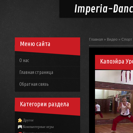
Imperia-
Dan
Главная
»
Видео
»
Спорт
Меню сайта
Капоэйра Уро
О нас
Главная страница
Обратная связь
Категории раздела
Другое
Компьютерные игры