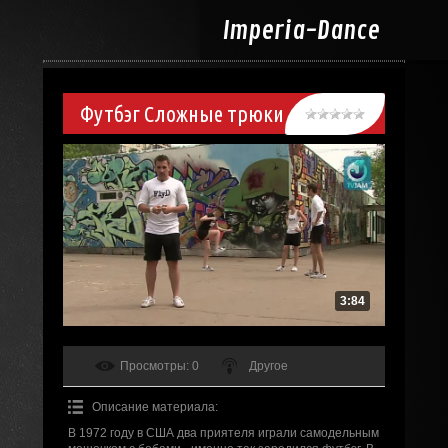
Imperia-
Dance
Футбэг Сложные трюки
3:84
Просмотры
: 0
Другое
Описание материала
:
В 1972 году в США два приятеля играли самодельным