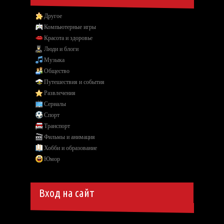
Другое
Компьютерные игры
Красота и здоровье
Люди и блоги
Музыка
Общество
Путешествия и события
Развлечения
Сериалы
Спорт
Транспорт
Фильмы и анимация
Хобби и образование
Юмор
Вход на сайт