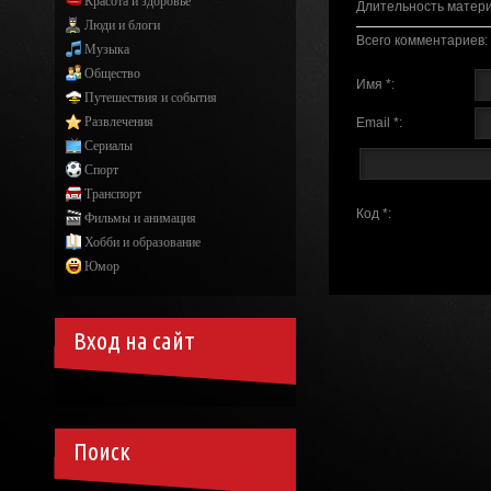
Красота и здоровье
Длительность матер
Люди и блоги
Всего комментариев
:
Музыка
Общество
Имя *:
Путешествия и события
Развлечения
Email *:
Сериалы
Спорт
Транспорт
Код *:
Фильмы и анимация
Хобби и образование
Юмор
Вход на сайт
Поиск