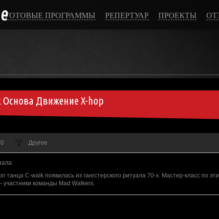
ce
ГОТОВЫЕ ПРОГРАММЫ
РЕПЕРТУАР
ПРОЕКТЫ
ОТ
k Основа Движение X-hop
 0
Другое
иала
:
п танца C-walk появилась из гангстерского ритуала 70-х. Мастер-класс по э
 участники команды Mad Walkers.