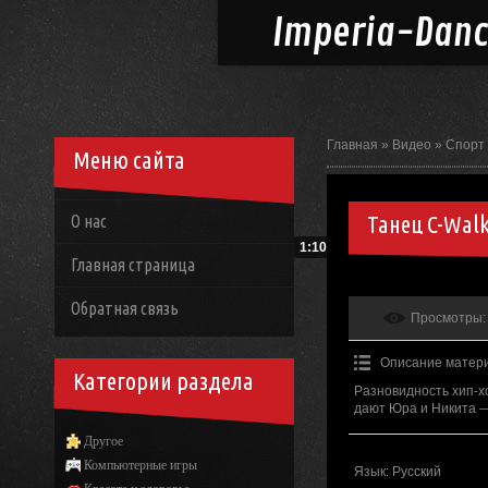
Imperia-
Dan
Главная
»
Видео
»
Спорт
Меню сайта
Танец C-Wal
О нас
1:10
Главная страница
Обратная связь
Просмотры
:
Описание матер
Категории раздела
Разновидность хип-хо
дают Юра и Никита —
Другое
Компьютерные игры
Язык
: Русский