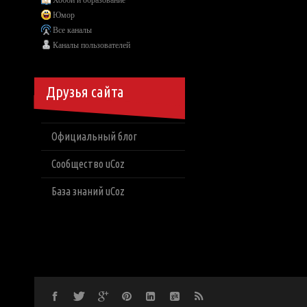
Хобби и образование
Юмор
Все каналы
Каналы пользователей
Друзья сайта
Официальный блог
Сообщество uCoz
База знаний uCoz