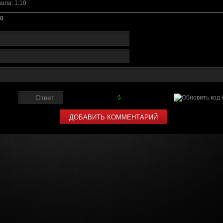
иала
: 1:10
0