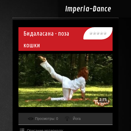
Imperia-
Dance
Бидаласана - поза
кошки
2:75
Просмотры
: 0
Йога
Описание материала
: