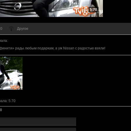
5:70
 0
Другое
иала
:
финити» рады любым подаркам, а уж Nissan с радостью взяли!
иала
: 5:70
0