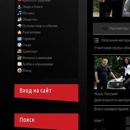
Красота и здоровье
Люди и блоги
Музыка
Общество
Путешествия и события
Просмотры
:
Развлечения
Сериалы
Описание матер
Спорт
Участники групы «Ин
Транспорт
Фильмы и анимация
Хобби и образование
Юмор
Вход на сайт
Язык
: Русский
Длительность матер
Всего комментариев
:
Поиск
Имя *: