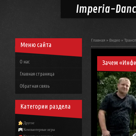
Imperia-
Dan
Главная
»
Видео
»
Транс
Меню сайта
Зачем «Инфи
О нас
Главная страница
Обратная связь
Категории раздела
Другое
Компьютерные игры