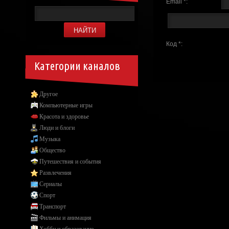
Email *:
Код *:
Категории каналов
Другое
Компьютерные игры
Красота и здоровье
Люди и блоги
Музыка
Общество
Путешествия и события
Развлечения
Сериалы
Спорт
Транспорт
Фильмы и анимация