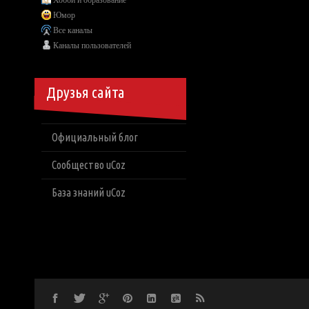
Хобби и образование
Юмор
Все каналы
Каналы пользователей
Друзья сайта
Официальный блог
Сообщество uCoz
База знаний uCoz